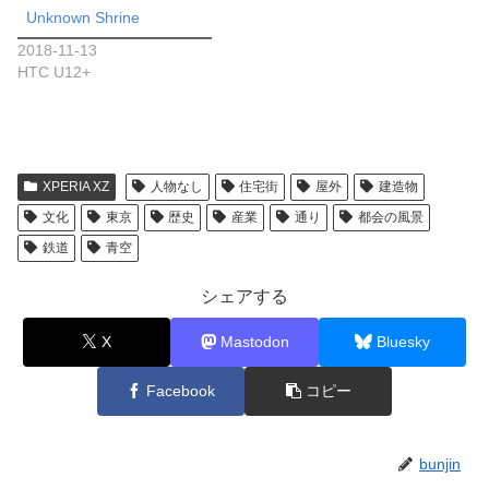
Unknown Shrine
2018-11-13
HTC U12+
XPERIA XZ
人物なし
住宅街
屋外
建造物
文化
東京
歴史
産業
通り
都会の風景
鉄道
青空
シェアする
X
Mastodon
Bluesky
Facebook
コピー
bunjin