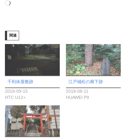
読
み
込
み
関連
中…
千利休屋敷跡
江戸城松の廊下跡
2018-09-15
2018-08-11
HTC U12+
HUAWEI P9