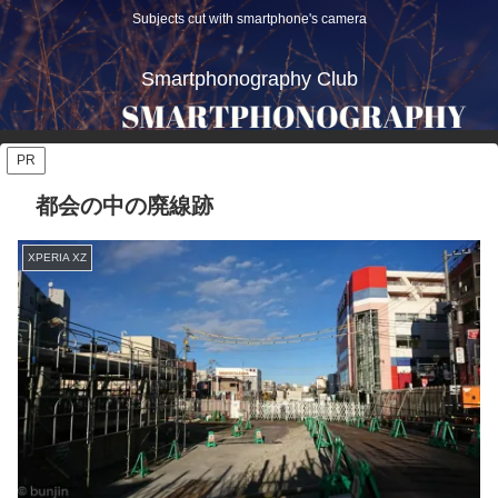
Subjects cut with smartphone's camera
Smartphonography Club
PR
都会の中の廃線跡
XPERIA XZ