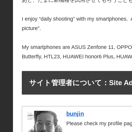
I enjoy “daily shooting” with my smartphones.
picture”.
My smartphones are ASUS Zenfone 11, OPPO
Butterfly, HTL23, HUAWEI honor6 Plus, HUAW
サイト管理者について：Site Admin
bunjin
Please check my profile pa