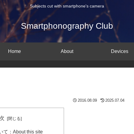
Subjects cut with smartphone's camera
Smartphonography Club
Home
About
Devices
2016.08.09
2025.07.04
次
bout this site