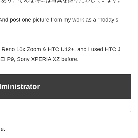
 And post one picture from my work as a “Today’s
 Reno 10x Zoom & HTC U12+, and I used HTC J
EI P9, Sony XPERIA XZ before.
istrator
ge.