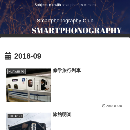
Subjects cut with smartphone's camera
Smartphonography Club
2018-09
修学旅行列車
HUAWEI P9
2018.09.30
旅館明楽
HTC U12+