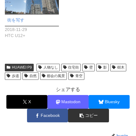
街を写す
2018-11-29
HTC U12+
HUAWEI P9
人物なし
住宅街
壁
影
樹木
歩道
自然
都会の風景
青空
シェアする
X
Mastodon
Bluesky
Facebook
コピー
bunjin