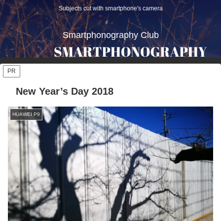
Subjects cut with smartphone's camera
Smartphonography Club
PR
New Year’s Day 2018
HUAWEI P9