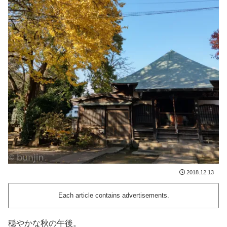
2018.12.13
Each article contains advertisements.
穏やかな秋の午後。