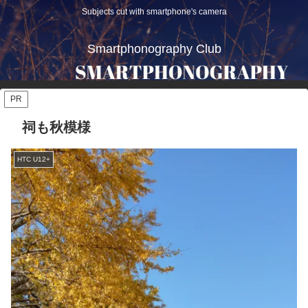
Subjects cut with smartphone's camera
Smartphonography Club
PR
祠も秋模様
HTC U12+