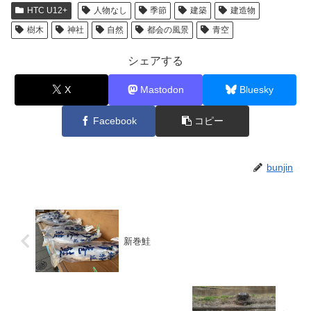
HTC U12+
人物なし
季節
建築
建造物
樹木
神社
自然
都会の風景
青空
シェアする
X
Mastodon
Bluesky
Facebook
コピー
bunjin
新巻鮭