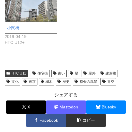
小関橋
2019-04-19
HTC U12+
HTC U11
住宅街
古い
壁
屋外
建造物
文化
東京
樹木
歴史
都会の風景
青空
シェアする
X
Mastodon
Bluesky
Facebook
コピー