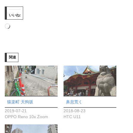
いいね:
読
み
込
み
関連
中…
猿楽町 天狗坂
鼻息荒く
2019-07-21
2018-08-23
OPPO Reno 10x Zoom
HTC U11