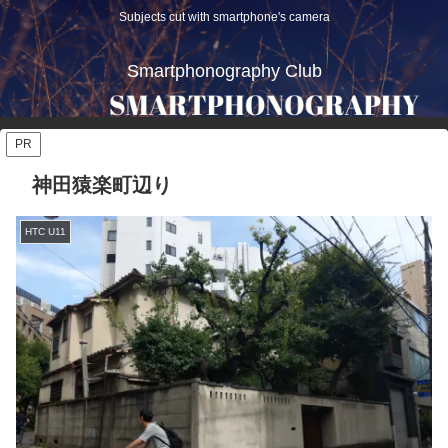
Subjects cut with smartphone's camera
Smartphonography Club
PR
神田猿楽町辺り
HTC U11