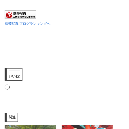
携帯写真 ブログランキングへ
いいね:
読
み
込
み
関連
中…