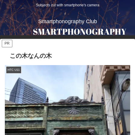
Subjects cut with smartphone's camera
Smartphonography Club
PR
この木なんの木
HTC U11