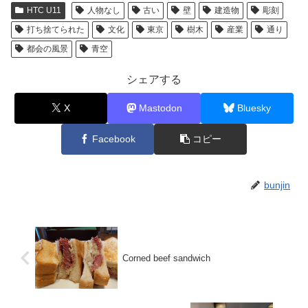
HTC U11
人物なし
古い
壁
建造物
彫刻
打ち捨てられた
文化
東京
樹木
産業
通り
都会の風景
青空
シェアする
X
Mastodon
Bluesky
Facebook
コピー
bunjin
Corned beef sandwich