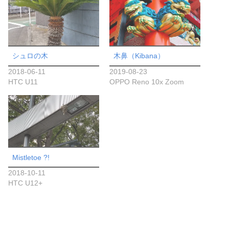
シュロの木
木鼻（Kibana）
2018-06-11
2019-08-23
HTC U11
OPPO Reno 10x Zoom
Mistletoe ?!
2018-10-11
HTC U12+