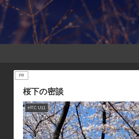
PR
桜下の密談
HTC U11