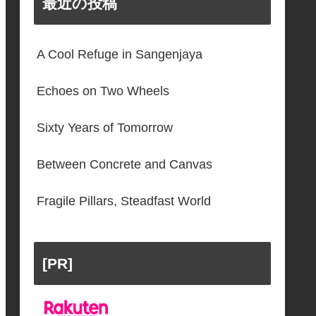
最近の投稿
A Cool Refuge in Sangenjaya
Echoes on Two Wheels
Sixty Years of Tomorrow
Between Concrete and Canvas
Fragile Pillars, Steadfast World
[PR]