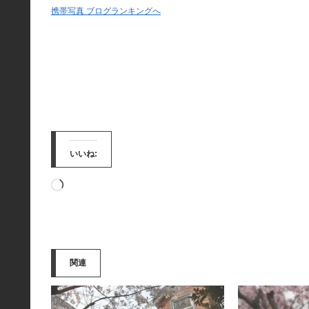
携帯写真 ブログランキングへ
いいね:
読
み
込
み
関連
中…