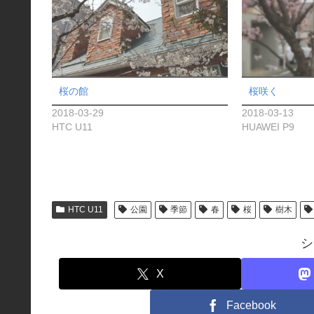
桜の館
桜咲く
2018-03-29
2018-03-13
HTC U11
HUAWEI P9
HTC U11
公園
季節
春
桜
樹木
シ
X
Facebook