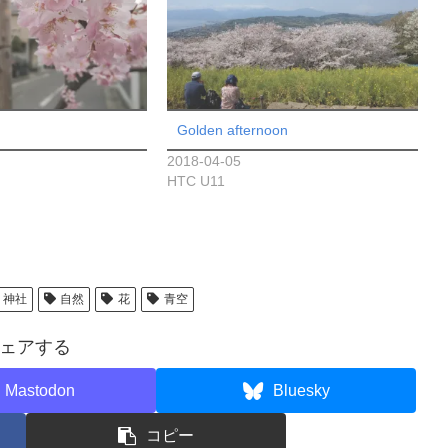
Golden afternoon
2018-04-05
HTC U11
神社
自然
花
青空
ェアする
Mastodon
Bluesky
コピー