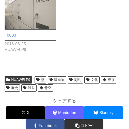
0083
2018-08-25
HUAWEI P9
HUAWEI P9
壁
建造物
彫刻
文化
東京
歴史
通り
青空
シェアする
X
Mastodon
Bluesky
Facebook
コピー