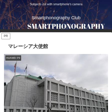
Subjects cut with smartphone's camera
Smartphonography Club
PR
マレーシア大使館
HUAWEI P9