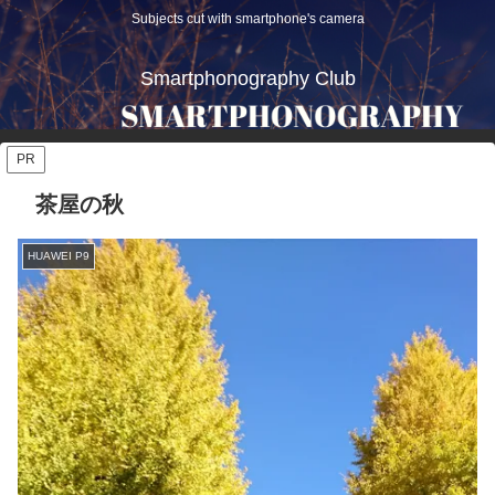
Subjects cut with smartphone's camera
Smartphonography Club
PR
茶屋の秋
HUAWEI P9