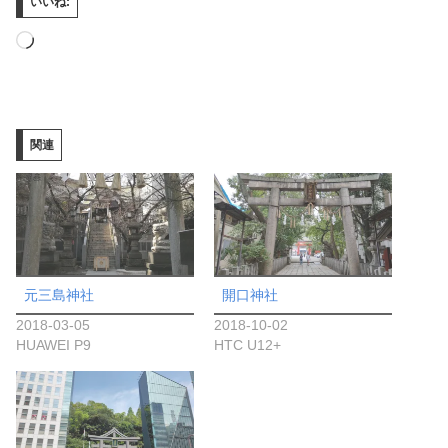
いいね:
読
み
込
み
関連
中…
元三島神社
開口神社
2018-03-05
2018-10-02
HUAWEI P9
HTC U12+