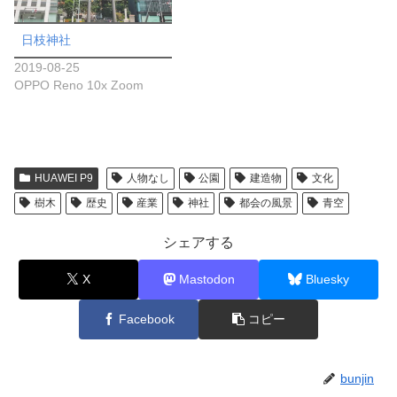
日枝神社
2019-08-25
OPPO Reno 10x Zoom
HUAWEI P9
人物なし
公園
建造物
文化
樹木
歴史
産業
神社
都会の風景
青空
シェアする
X
Mastodon
Bluesky
Facebook
コピー
bunjin