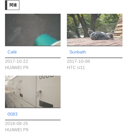
関連
中…
Café
Sunbath
2017-10-22
2017-10-08
HUAWEI P9
HTC U11
0083
2018-08-25
HUAWEI P9