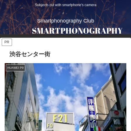
Subjects cut with smartphone's camera
Smartphonography Club
PR
渋谷センター街
HUAWEI P9