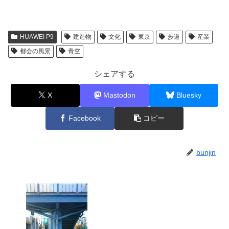
HUAWEI P9
建造物
文化
東京
歩道
産業
都会の風景
青空
シェアする
X
Mastodon
Bluesky
Facebook
コピー
bunjin