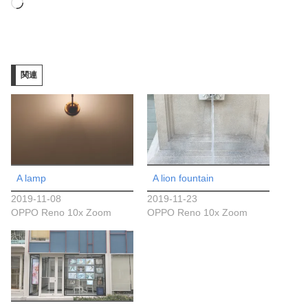
読
み
込
み
関連
中…
A lamp
A lion fountain
2019-11-08
2019-11-23
OPPO Reno 10x Zoom
OPPO Reno 10x Zoom