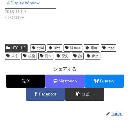
A Display Window
2018-11-09
HTC U12+
HTC U11
公園
屋外
建造物
彫刻
文化
東京
植物
樹木
歴史
謎
青空
シェアする
X
Mastodon
Bluesky
Facebook
コピー
bunjin