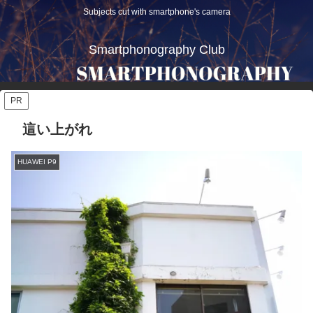
Subjects cut with smartphone's camera
Smartphonography Club
PR
這い上がれ
HUAWEI P9