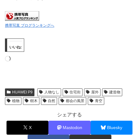
携帯写真 ブログランキングへ
いいね:
読
み
込
み
HUAWEI P9
人物なし
住宅街
屋外
建造物
中…
植物
樹木
自然
都会の風景
青空
シェアする
X
Mastodon
Bluesky