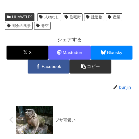
込
み
HUAWEI P9
人物なし
住宅街
建造物
産業
中…
都会の風景
青空
シェアする
X
Mastodon
Bluesky
Facebook
コピー
bunjin
ブサ可愛い