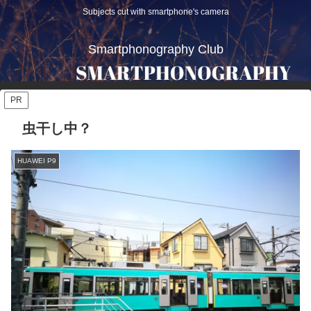
Subjects cut with smartphone's camera
Smartphonography Club
PR
虫干し中？
HUAWEI P9