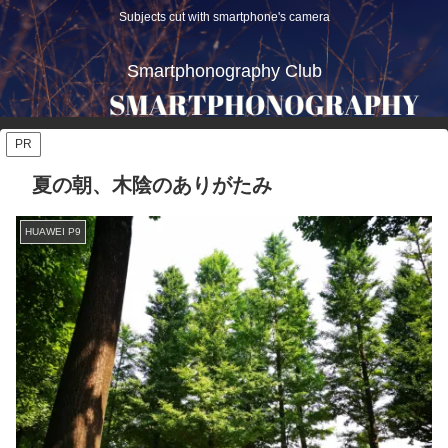
Subjects cut with smartphone's camera
Smartphonography Club
PR
夏の朝、木陰のありがたみ
HUAWEI P9