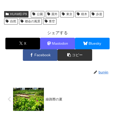
込
み
HUAWEI P9
公園
屋外
東京
樹木
歩道
中…
自然
都会の風景
青空
シェアする
X
Mastodon
Bluesky
Facebook
コピー
bunjin
線路際の夏