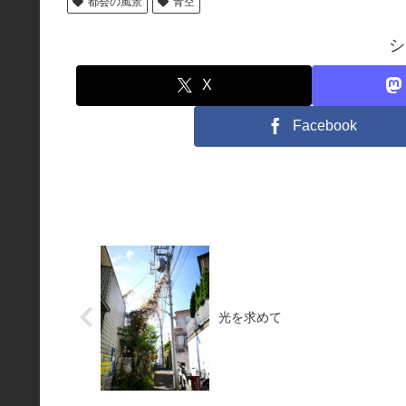
都会の風景
青空
シ
X
Facebook
光を求めて