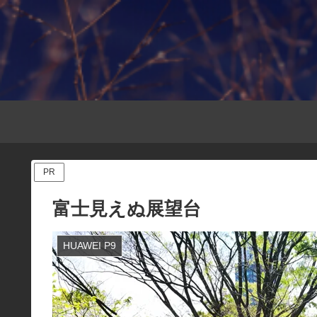
PR
富士見えぬ展望台
HUAWEI P9