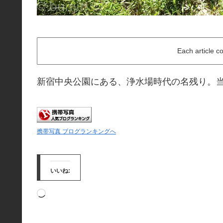
Each article c
新宿中央公園にある、浄水場時代の名残り。
携帯写真 ブログランキングへ
いいね:
読
み