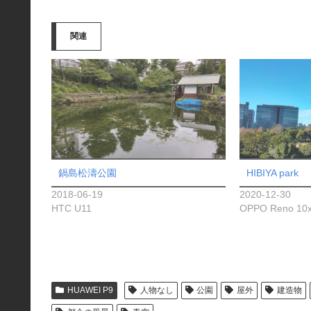
込
み
関連
中…
鍋島松濤公園
HIBIYA park
2018-06-19
2020-12-30
HTC U11
OPPO Reno 10
HUAWEI P9
人物なし
公園
屋外
建造物