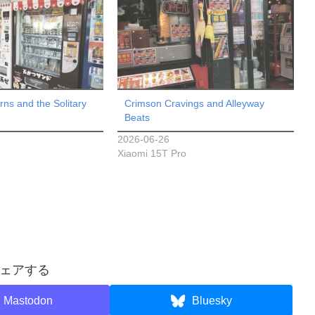
ns and the Solitary
Crimson Cravings and Alleyway
Beats
2026-06-26
Xiaomi 15T Pro
ェアする
Mastodon
Bluesky