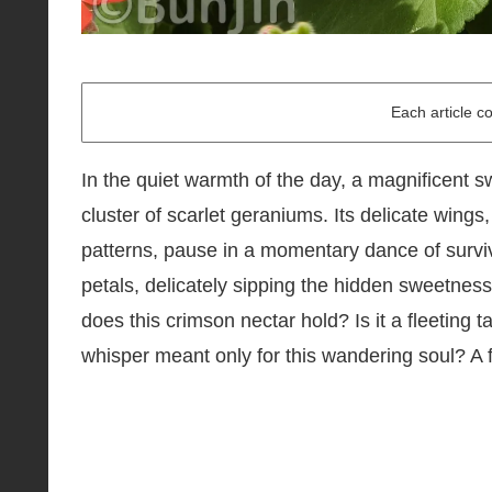
Each article c
In the quiet warmth of the day, a magnificent sw
cluster of scarlet geraniums. Its delicate wings
patterns, pause in a momentary dance of surviva
petals, delicately sipping the hidden sweetnes
does this crimson nectar hold? Is it a fleeting 
whisper meant only for this wandering soul? A f