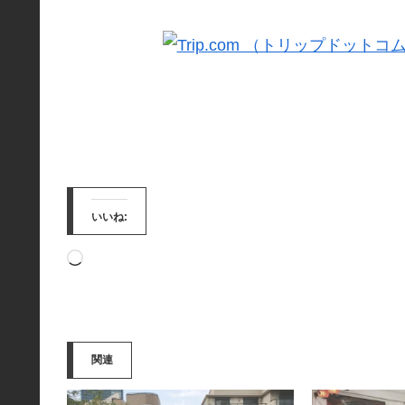
いいね:
読
み
込
み
関連
中…