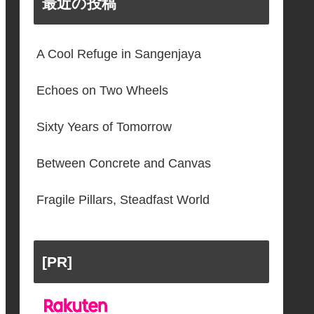
最近の投稿
A Cool Refuge in Sangenjaya
Echoes on Two Wheels
Sixty Years of Tomorrow
Between Concrete and Canvas
Fragile Pillars, Steadfast World
[PR]