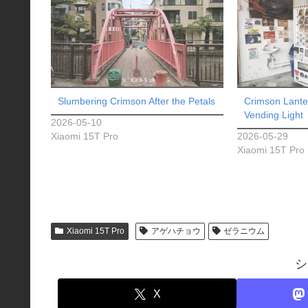
Slumbering Crimson After the Petals
Crimson Lanter
Vending Light
2026-05-10
Xiaomi 15T Pro
2026-05-29
Xiaomi 15T Pro
Xiaomi 15T Pro
アゲハチョウ
ゼラニウム
シ
X