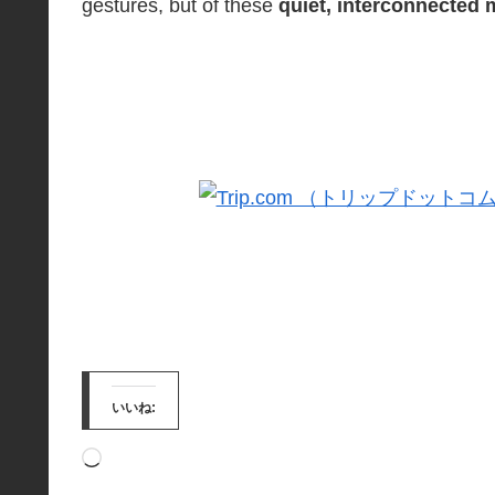
gestures, but of these
quiet, interconnected
いいね:
読
み