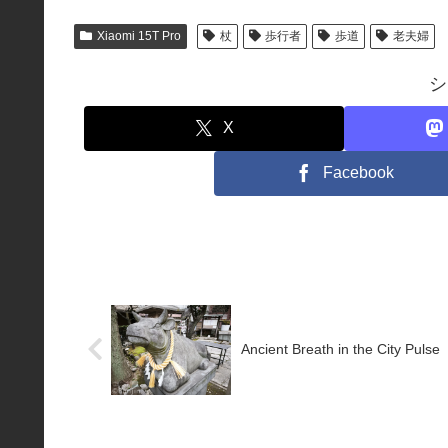
Xiaomi 15T Pro
杖
歩行者
歩道
老夫婦
シ
X
Facebook
Ancient Breath in the City Pulse