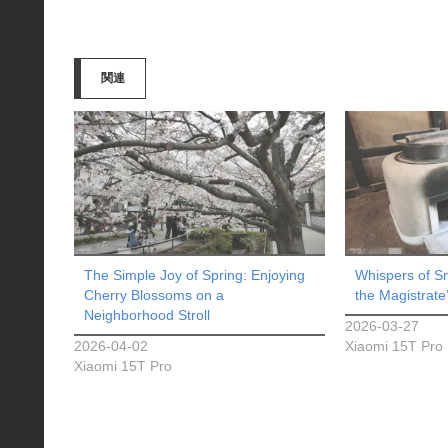
込
み
関連
中…
The Simple Joy of Spring: Enjoying
Whispers of S
Cherry Blossoms on a
the Magistrate
Neighborhood Stroll
2026-03-27
2026-04-02
Xiaomi 15T Pro
Xiaomi 15T Pro