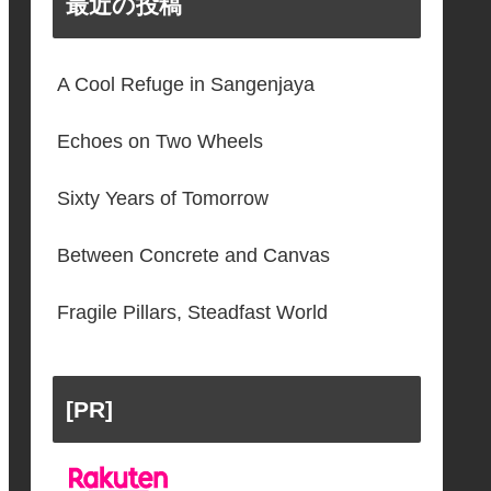
最近の投稿
A Cool Refuge in Sangenjaya
Echoes on Two Wheels
Sixty Years of Tomorrow
Between Concrete and Canvas
Fragile Pillars, Steadfast World
[PR]