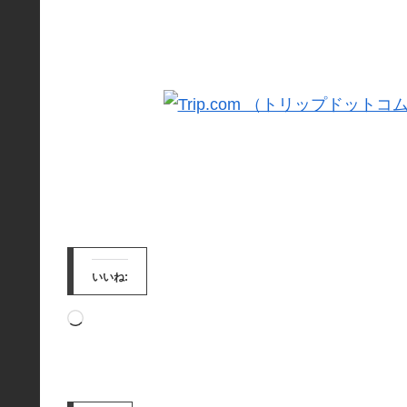
いいね:
読
み
込
み