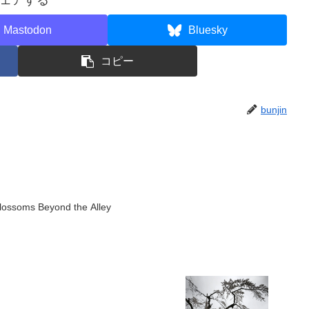
ェアする
Mastodon
Bluesky
コピー
bunjin
lossoms Beyond the Alley