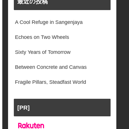
最近の投稿
A Cool Refuge in Sangenjaya
Echoes on Two Wheels
Sixty Years of Tomorrow
Between Concrete and Canvas
Fragile Pillars, Steadfast World
[PR]