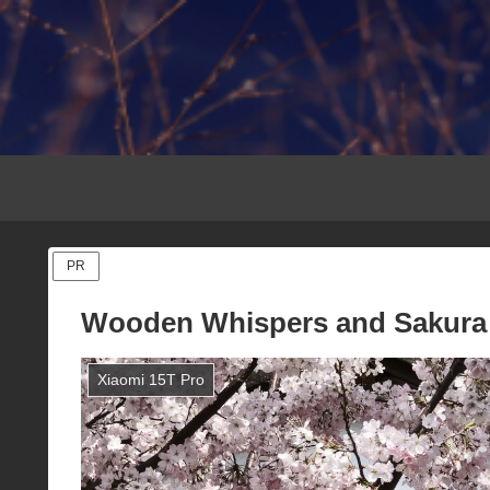
PR
Wooden Whispers and Sakura Wa
Xiaomi 15T Pro