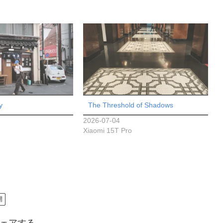
y
The Threshold of Shadows
2026-07-04
Xiaomi 15T Pro
開