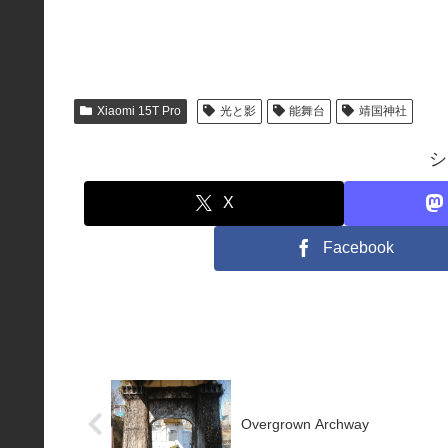
Xiaomi 15T Pro
光と影
能舞台
靖国神社
シ
X
Facebook
Overgrown Archway