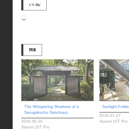
いいね:
読
み
込
み
関連
中…
The Whispering Shadows of a
Sunlight Fold
Sarugakucho Sanctuary
2026-07-27
2026-05-16
Xiaomi 15T Pro
Xiaomi 15T Pro