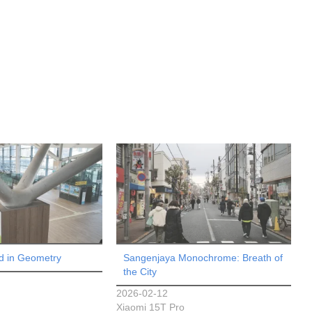
ed in Geometry
Sangenjaya Monochrome: Breath of
the City
2026-02-12
Xiaomi 15T Pro