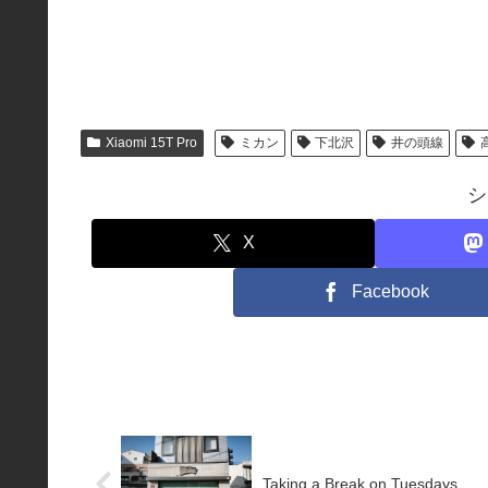
Xiaomi 15T Pro
ミカン
下北沢
井の頭線
シ
X
Facebook
Taking a Break on Tuesdays