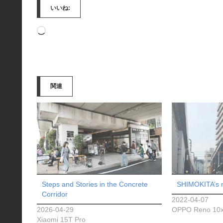
いいね:
読
み
込
み
関連
中…
Steps and Stories in the Concrete
SHIMOKITA’s 
Corridor
2022-04-07
2026-04-29
OPPO Reno 10
Xiaomi 15T Pro