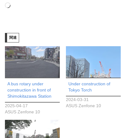
読
み
込
み
関連
中…
A bus rotary under
Under construction of
construction in front of
Tokyo Torch
Shimokitazawa Station
2024-03-31
2025-04-17
ASUS Zenfone 10
ASUS Zenfone 10