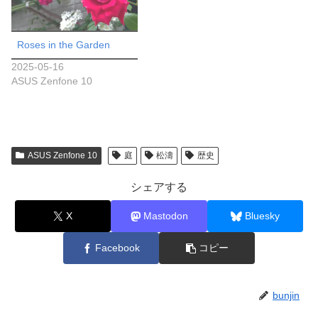
Roses in the Garden
2025-05-16
ASUS Zenfone 10
ASUS Zenfone 10
庭
松濤
歴史
シェアする
X
Mastodon
Bluesky
Facebook
コピー
bunjin