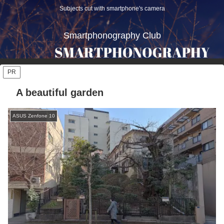
Subjects cut with smartphone's camera
Smartphonography Club
PR
A beautiful garden
ASUS Zenfone 10