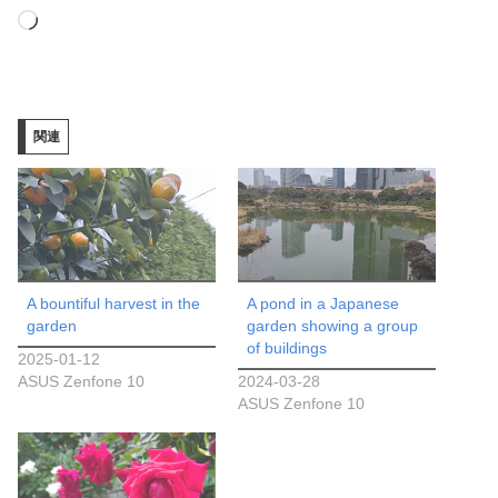
読
み
込
み
関連
中…
A bountiful harvest in the
A pond in a Japanese
garden
garden showing a group
of buildings
2025-01-12
ASUS Zenfone 10
2024-03-28
ASUS Zenfone 10