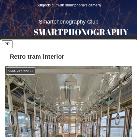
Subjects cut with smartphone's camera
Smartphonography Club
PR
Retro tram interior
ASUS Zenfone 10