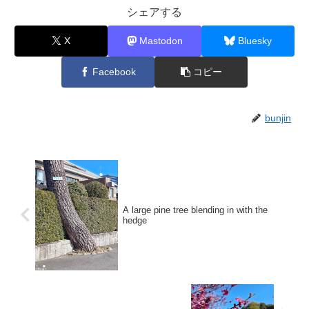
シェアする
X
Mastodon
Bluesky
Facebook
コピー
bunjin
A large pine tree blending in with the
hedge