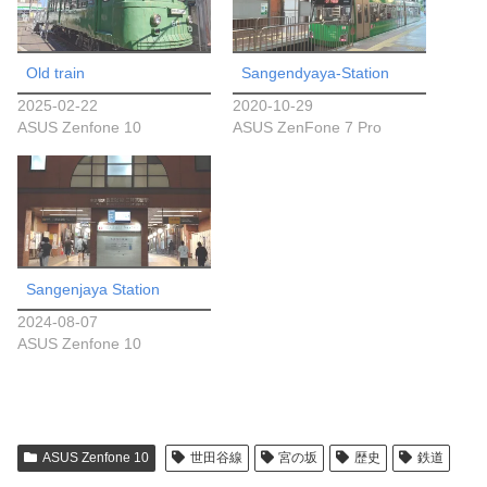
Old train
Sangendyaya-Station
2025-02-22
2020-10-29
ASUS Zenfone 10
ASUS ZenFone 7 Pro
Sangenjaya Station
2024-08-07
ASUS Zenfone 10
ASUS Zenfone 10
世田谷線
宮の坂
歴史
鉄道