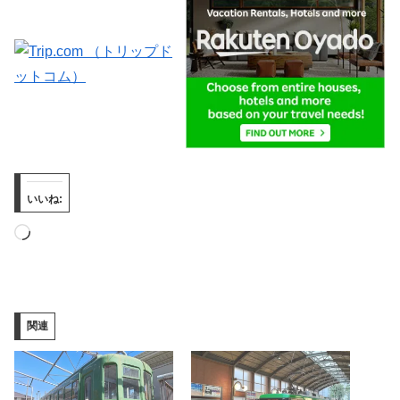
いいね:
読
み
込
み
関連
中…