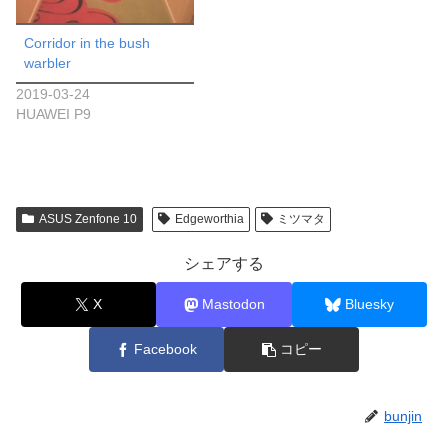
Corridor in the bush
warbler
2019-03-24
HUAWEI P9
ASUS Zenfone 10
Edgeworthia
ミツマタ
シェアする
X
Mastodon
Bluesky
Facebook
コピー
bunjin