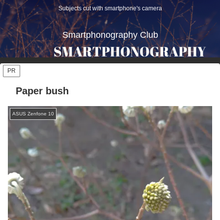
Subjects cut with smartphone's camera
Smartphonography Club
PR
Paper bush
ASUS Zenfone 10