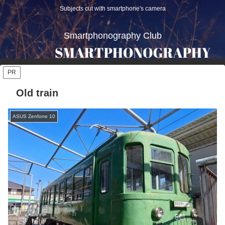
Subjects cut with smartphone's camera
Smartphonography Club
PR
Old train
ASUS Zenfone 10