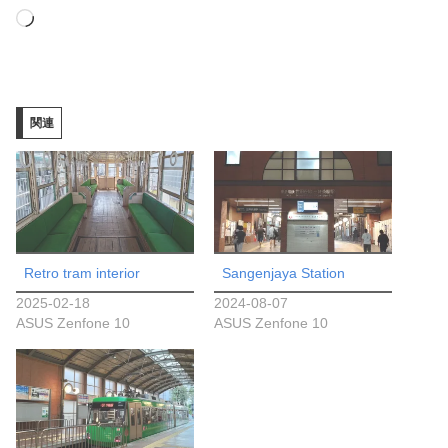
読
み
込
み
関連
中…
Retro tram interior
Sangenjaya Station
2025-02-18
2024-08-07
ASUS Zenfone 10
ASUS Zenfone 10