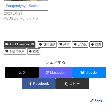
Sangendyaya-Station
2020-10-29
ASUS ZenFone 7 Pro
ASUS Zenfone 10
世田谷線
列車
宮の坂
歴史
都会の風景
鉄道
シェアする
X
Mastodon
Bluesky
Facebook
コピー
bunjin