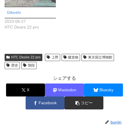
Giboshi
2023-06-27
HTC Desire 22 pro
HTC Desire 22 pro
上野
建造物
東京国立博物館
歴史
階段
シェアする
X
Mastodon
Bluesky
Facebook
コピー
bunjin