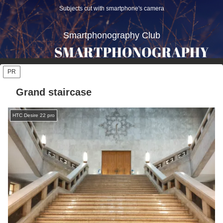
Subjects cut with smartphone's camera
Smartphonography Club
PR
Grand staircase
HTC Desire 22 pro