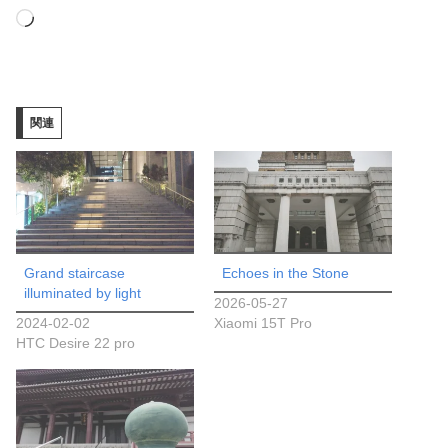
読
み
込
み
関連
中…
Grand staircase
Echoes in the Stone
illuminated by light
2026-05-27
2024-02-02
Xiaomi 15T Pro
HTC Desire 22 pro