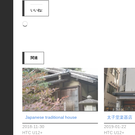
いいね:
読
み
込
み
関連
中…
Japanese traditional house
太子堂楽器店
2018-11-30
2019-01-22
HTC U12+
HTC U12+