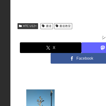
HTC U12+
書道
書道教室
シ
X
Facebook