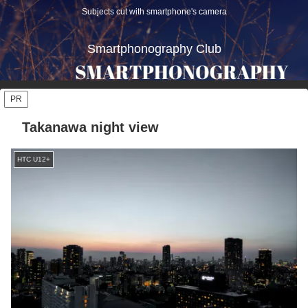
Subjects cut with smartphone's camera
Smartphonography Club
PR
Takanawa night view
HTC U12+