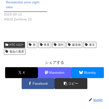
Residential area night
view
2024-09-13
ASUS Zenfone 10
HTC U12+
夜
夜景
屋外
建造物
東京
都会の風景
シェアする
X
Mastodon
Bluesky
Facebook
コピー
bunjin