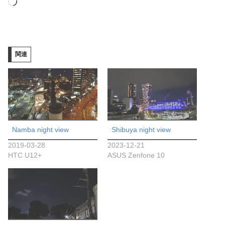
読
み
込
み
関連
中…
Namba night view
Shibuya night view
2019-03-28
2023-12-21
HTC U12+
ASUS Zenfone 10