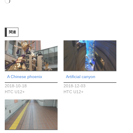
読
み
込
み
関連
中…
A Chinese phoenix
Artificial canyon
2018-10-18
2018-12-03
HTC U12+
HTC U12+