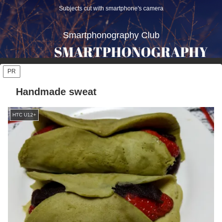
Subjects cut with smartphone's camera
Smartphonography Club
PR
Handmade sweat
HTC U12+