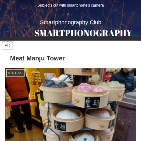
Subjects cut with smartphone's camera
Smartphonography Club
PR
Meat Manju Tower
HTC U12+