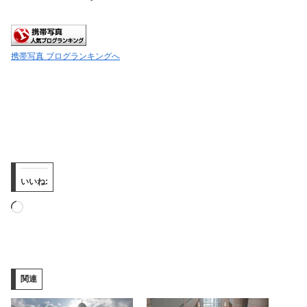
携帯写真 ブログランキングへ
いいね:
読
み
込
み
関連
中…