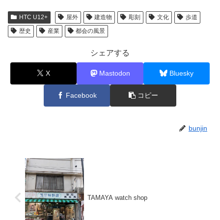
HTC U12+
屋外
建造物
彫刻
文化
歩道
歴史
産業
都会の風景
シェアする
X
Mastodon
Bluesky
Facebook
コピー
bunjin
TAMAYA watch shop