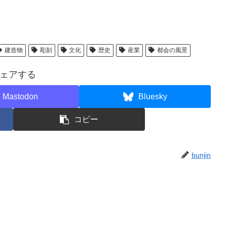
建造物
彫刻
文化
歴史
産業
都会の風景
ェアする
Mastodon
Bluesky
コピー
bunjin