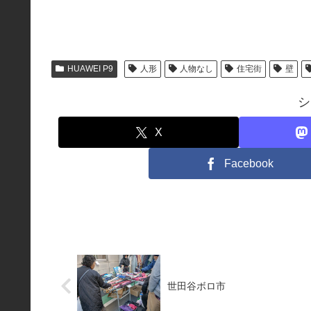
HUAWEI P9
人形
人物なし
住宅街
壁
シ
X
Facebook
世田谷ボロ市