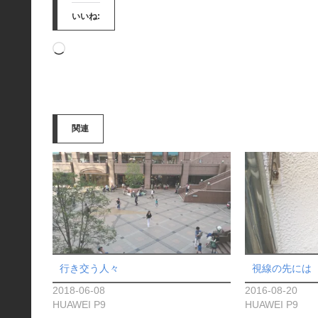
いいね:
読
み
込
み
関連
中…
行き交う人々
視線の先には
2018-06-08
2016-08-20
HUAWEI P9
HUAWEI P9