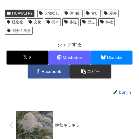
HUAWEI P9
人物なし
住宅街
古い
屋外
建造物
文化
樹木
歩道
歴史
神社
都会の風景
シェアする
X
Mastodon
Bluesky
Facebook
コピー
bunjin
晩秋キラキラ