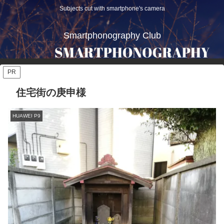
Subjects cut with smartphone's camera
Smartphonography Club
PR
住宅街の庚申様
HUAWEI P9