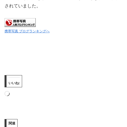
されていました。
携帯写真 ブログランキングへ
いいね:
読
み
込
み
関連
中…