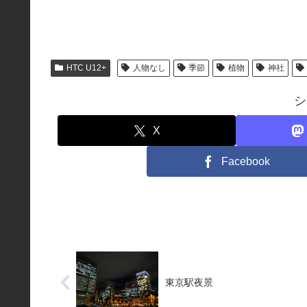
HTC U12+
人物なし
季節
植物
神社
シ
X
Facebook
東京駅夜景