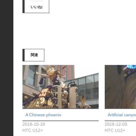
いいね:
関連
A Chinese phoenix
Artificial canyo
2018-10-18
2018-12-03
HTC U12+
HTC U12+