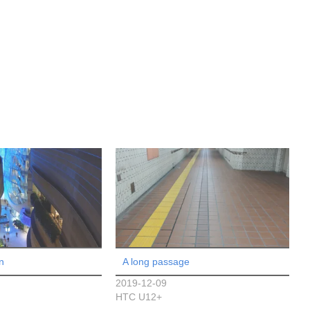
n
A long passage
2019-12-09
HTC U12+