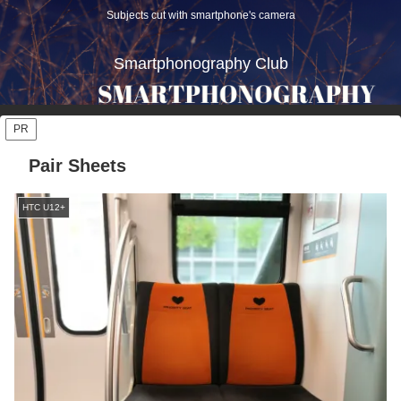
Subjects cut with smartphone's camera
Smartphonography Club
PR
Pair Sheets
HTC U12+