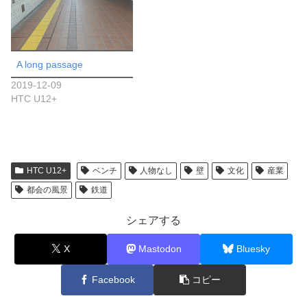
A long passage
2019-12-09
HTC U12+
HTC U12+
ベンチ
人物なし
壁
文化
産業
都会の風景
鉄道
シェアする
X
Mastodon
Bluesky
Facebook
コピー