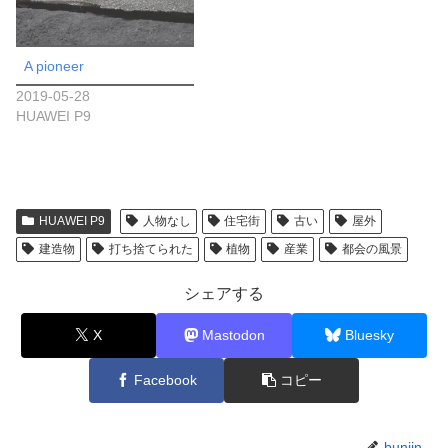
A pioneer
2019-05-28
HUAWEI P9
HUAWEI P9
人物なし
住宅街
古い
屋外
建造物
打ち捨てられた
植物
産業
都会の風景
シェアする
X
Mastodon
Bluesky
Facebook
コピー
bunjin