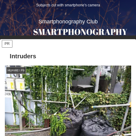
Subjects cut with smartphone's camera
Smartphonography Club
PR
Intruders
HUAWEI P9