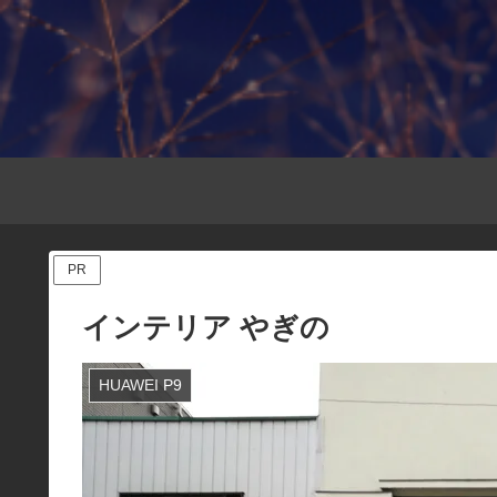
PR
インテリア やぎの
HUAWEI P9