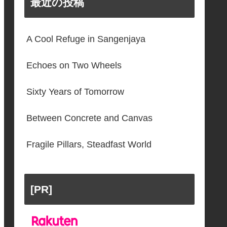
最近の投稿
A Cool Refuge in Sangenjaya
Echoes on Two Wheels
Sixty Years of Tomorrow
Between Concrete and Canvas
Fragile Pillars, Steadfast World
[PR]