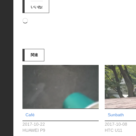
いいね:
読
み
込
み
関連
中…
Café
Sunbath
2017-10-22
2017-10-08
HUAWEI P9
HTC U11