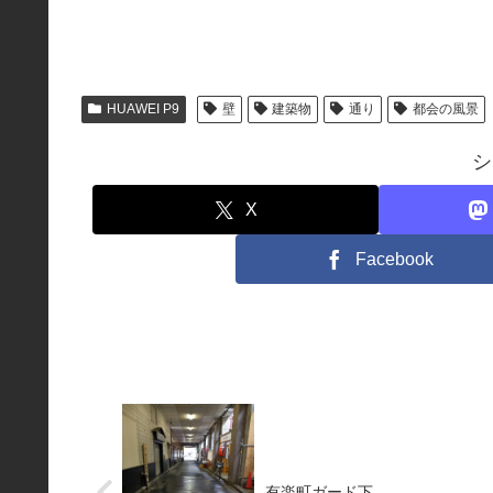
HUAWEI P9
壁
建築物
通り
都会の風景
シ
X
Facebook
有楽町ガード下