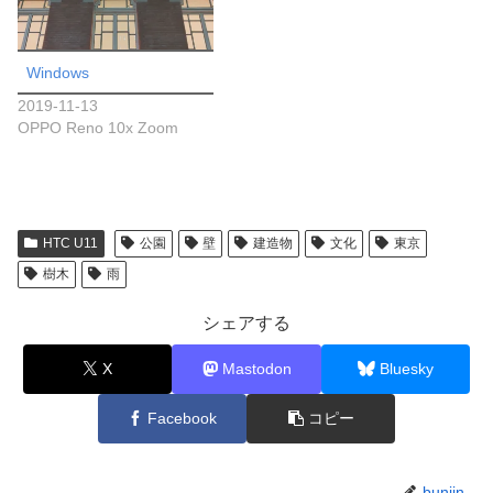
Windows
2019-11-13
OPPO Reno 10x Zoom
HTC U11
公園
壁
建造物
文化
東京
樹木
雨
シェアする
X
Mastodon
Bluesky
Facebook
コピー
bunjin