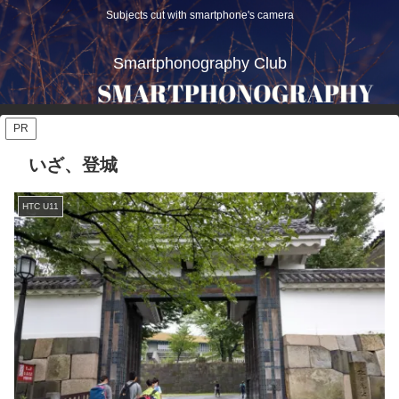
Subjects cut with smartphone's camera
Smartphonography Club
PR
いざ、登城
HTC U11