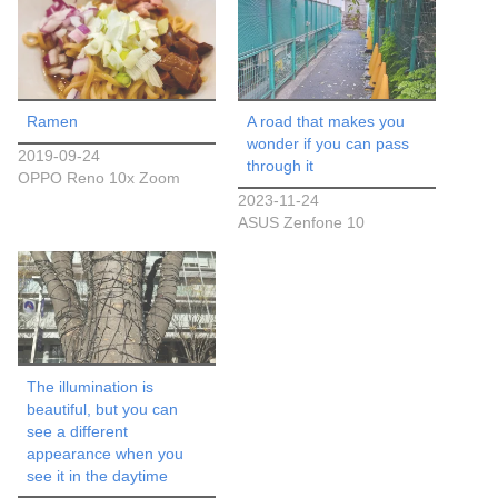
Ramen
A road that makes you
wonder if you can pass
2019-09-24
through it
OPPO Reno 10x Zoom
2023-11-24
ASUS Zenfone 10
The illumination is
beautiful, but you can
see a different
appearance when you
see it in the daytime