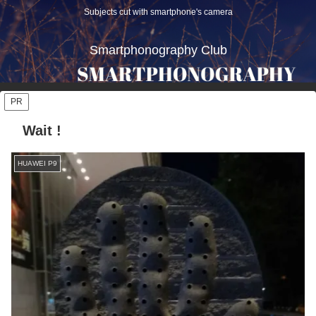
Subjects cut with smartphone's camera
Smartphonography Club
PR
Wait !
HUAWEI P9