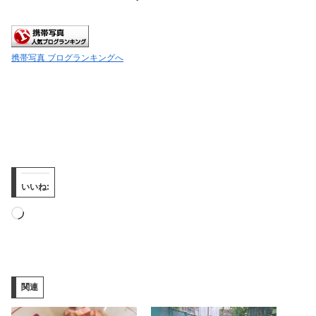
携帯写真 ブログランキングへ
いいね:
読
み
込
み
関連
中…