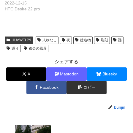
2022-12-15
HTC Desire 22 pro
HUAWEI P9
人物なし
夜
建造物
彫刻
謎
通り
都会の風景
シェアする
X
Mastodon
Bluesky
Facebook
コピー
bunjin