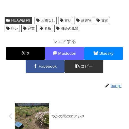
HUAWEI P9
人物なし
古い
建造物
文化
暗い
産業
看板
都会の風景
シェアする
X
Mastodon
Bluesky
Facebook
コピー
bunjin
つかの間のオアシス