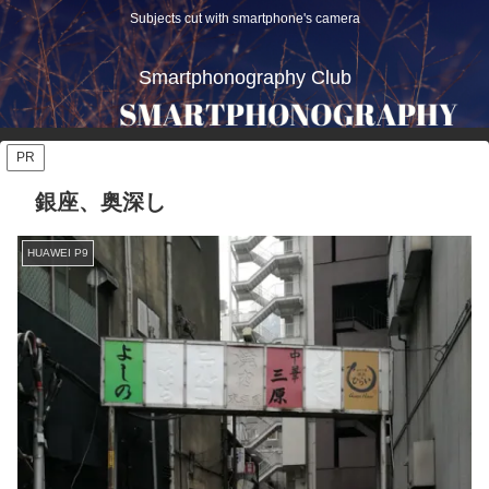
Subjects cut with smartphone's camera
Smartphonography Club
PR
銀座、奥深し
HUAWEI P9