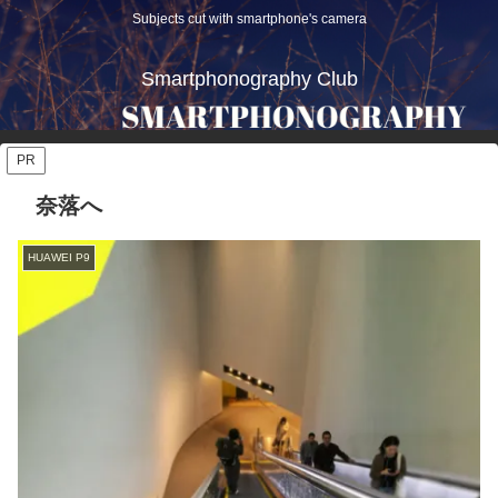
Subjects cut with smartphone's camera
Smartphonography Club
PR
奈落へ
HUAWEI P9