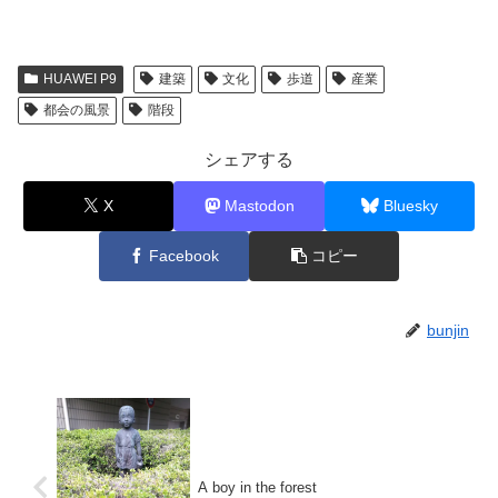
HUAWEI P9
建築
文化
歩道
産業
都会の風景
階段
シェアする
X
Mastodon
Bluesky
Facebook
コピー
bunjin
A boy in the forest