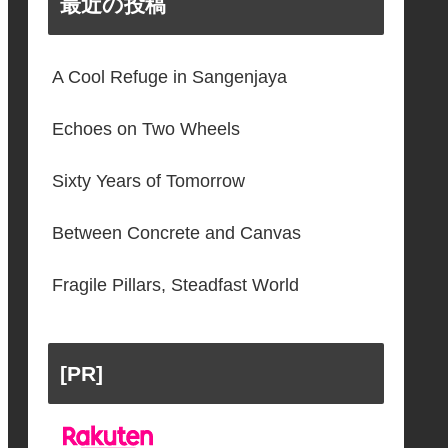
最近の投稿
A Cool Refuge in Sangenjaya
Echoes on Two Wheels
Sixty Years of Tomorrow
Between Concrete and Canvas
Fragile Pillars, Steadfast World
[PR]