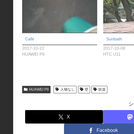
Café
Sunbath
2017-10-22
2017-10-08
HUAWEI P9
HTC U11
HUAWEI P9
人物なし
壁
鉄道
シ
X
Facebook