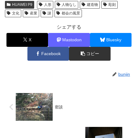
HUAWEI P9
人形
人物なし
建造物
彫刻
文化
産業
謎
都会の風景
シェアする
X
Mastodon
Bluesky
Facebook
コピー
bunjin
密談