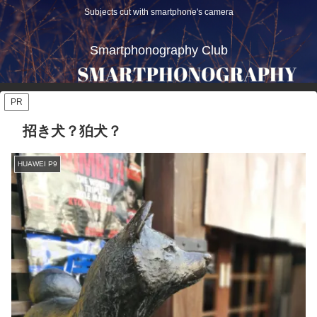
Subjects cut with smartphone's camera
Smartphonography Club
PR
招き犬？狛犬？
HUAWEI P9