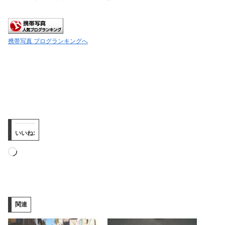
携帯写真 ブログランキングへ
いいね:
読
み
込
み
関連
中…