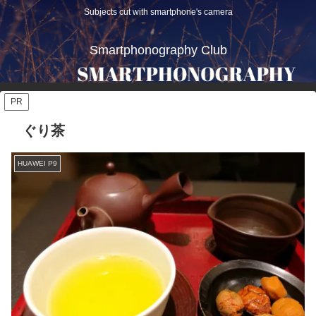
Subjects cut with smartphone's camera
Smartphonography Club
PR
ぐり茶
HUAWEI P9