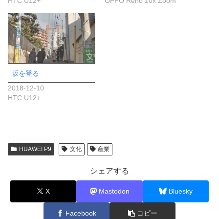
HTC U12+
OPPO Reno 10x Zoom
坂を登る
2018-12-10
HTC U12+
HUAWEI P9
文化
産業
シェアする
X
Mastodon
Bluesky
Facebook
コピー