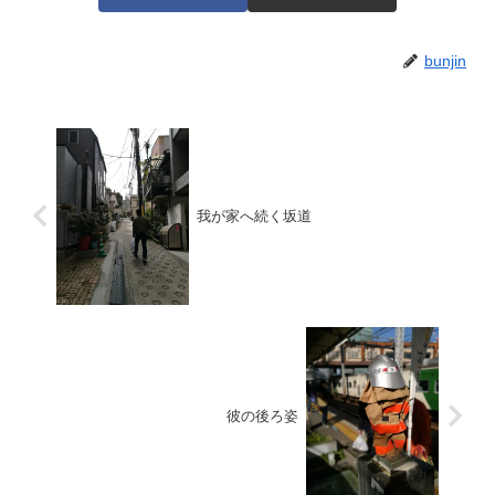
bunjin
我が家へ続く坂道
彼の後ろ姿