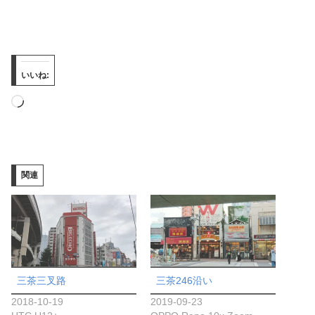
いいね:
読
み
込
み
関連
中…
三茶三叉路
三茶246沿い
2018-10-19
2019-09-23