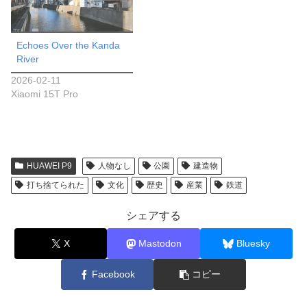
Echoes Over the Kanda
River
2026-02-11
Xiaomi 15T Pro
HUAWEI P9
人物なし
公園
建造物
打ち捨てられた
文化
歴史
産業
鉄道
シェアする
X
Mastodon
Bluesky
Facebook
コピー