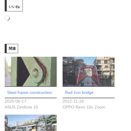
いいね:
読
み
込
み
関連
中…
Steel frame construction
Red iron bridge
2025-06-17
2022-11-26
ASUS Zenfone 10
OPPO Reno 10x Zoom