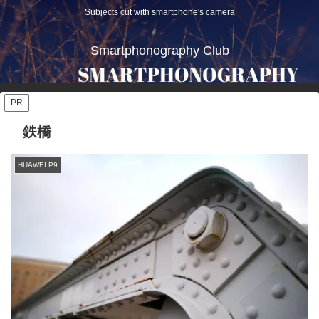
Subjects cut with smartphone's camera
Smartphonography Club
PR
鉄橋
HUAWEI P9