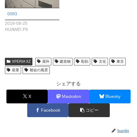
0083
2018-08-25
HUAWEI P9
XPERIA XZ
屋外
建造物
彫刻
文化
東京
産業
都会の風景
シェアする
X
Mastodon
Bluesky
Facebook
コピー
bunjin