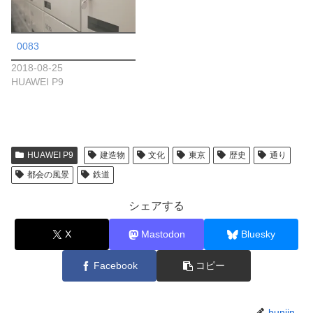
0083
2018-08-25
HUAWEI P9
HUAWEI P9
建造物
文化
東京
歴史
通り
都会の風景
鉄道
シェアする
X
Mastodon
Bluesky
Facebook
コピー
bunjin