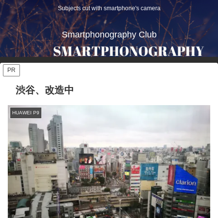
Subjects cut with smartphone's camera
Smartphonography Club
PR
渋谷、改造中
HUAWEI P9