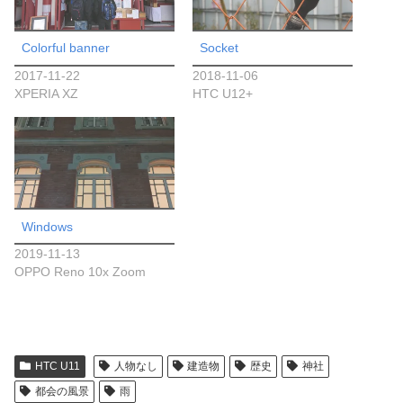
Colorful banner
Socket
2017-11-22
2018-11-06
XPERIA XZ
HTC U12+
Windows
2019-11-13
OPPO Reno 10x Zoom
HTC U11
人物なし
建造物
歴史
神社
都会の風景
雨