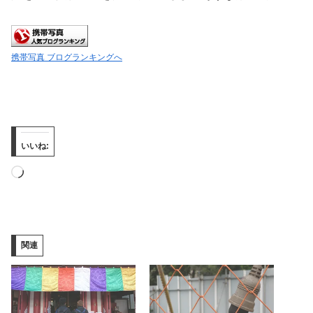
携帯写真 ブログランキングへ
いいね:
読
み
込
み
関連
中…