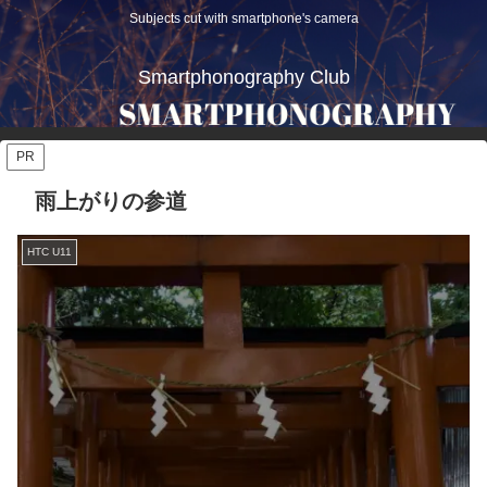
Subjects cut with smartphone's camera
Smartphonography Club
PR
雨上がりの参道
HTC U11