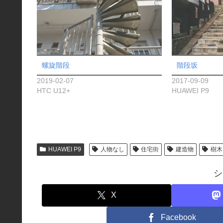
螺旋階段
階段坂
2019-02-07
2017-09-09
HTC U12+
HUAWEI P9
HUAWEI P9
人物なし
住宅街
建造物
樹木
シ
X
Facebook