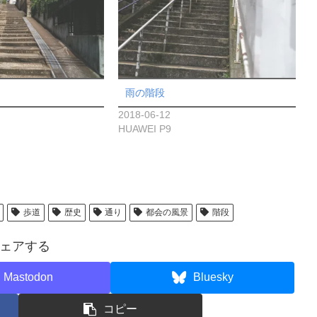
雨の階段
2018-06-12
HUAWEI P9
歩道
歴史
通り
都会の風景
階段
ェアする
Mastodon
Bluesky
コピー