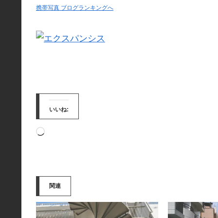
携帯写真 ブログランキングへ
いいね:
読
み
込
み
関連
中…