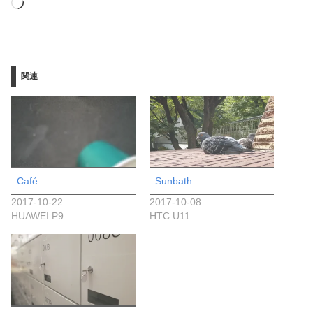
読
み
込
み
関連
中…
Café
Sunbath
2017-10-22
2017-10-08
HUAWEI P9
HTC U11