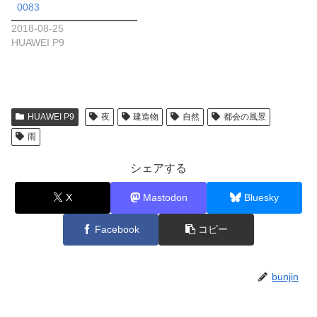
0083
2018-08-25
HUAWEI P9
HUAWEI P9
夜
建造物
自然
都会の風景
雨
シェアする
X
Mastodon
Bluesky
Facebook
コピー
bunjin