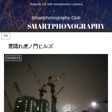
Subjects cut with smartphone's camera
Smartphonography Club
PR
雲隠れ虎ノ門ヒルズ
HUAWEI P9